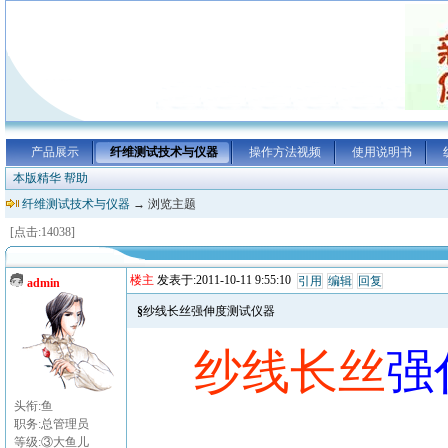
产品展示
纤维测试技术与仪器
操作方法视频
使用说明书
本版精华
帮助
纤维测试技术与仪器
→ 浏览主题
[点击:14038]
楼主
发表于:2011-10-11 9:55:10
引用
编辑
回复
admin
§纱线长丝强伸度测试仪器
纱线长丝
强
头衔:鱼
职务:总管理员
等级:③大鱼儿