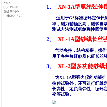
发帖:97
1、
XN-1A
型氨纶强伸
积分:197708
在线:186小时
注册:2004-7-21
适用于G*标准循环定伸长
率，测力精确度高，测试自
测试方法测试氨纶弹性回复
2、
XL-1A
型纱线长丝
气动夹持，结构精密，操作
用于各种短纤纱及化纤长丝
3、
XL-2
型多功能纱线
为XL-1A
型强力仪的功能扩
拉伸试验外，还可进行纤维
长弹性、定负荷弹性、循环
变等试验。