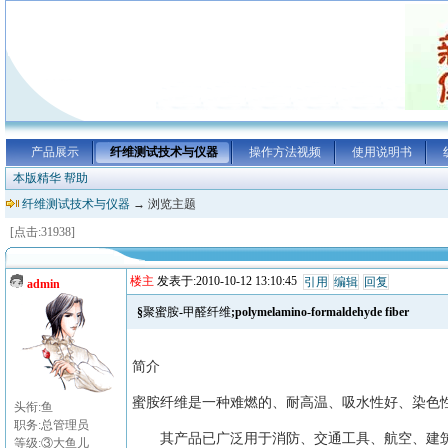
产品展示
纤维测试技术与仪器
操作方法视频
使用说明书
本版精华
帮助
纤维测试技术与仪器
→ 浏览主题
[点击:31938]
楼主
发表于:2010-10-12 13:10:45
引用
编辑
回复
admin
§聚蜜胺-甲醛纤维;polymelamino-formaldehyde fiber
简介
蜜胺纤维是一种难燃的、耐高温、吸水性好、染色
头衔:鱼
职务:总管理员
其产品已广泛用于消防、交通工具、航空、建筑
等级:③大鱼儿