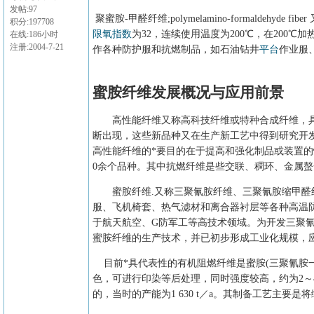
发帖:97
聚蜜胺-甲醛纤维;polymelamino-formaldehyde fiber
积分:197708
限氧指数
为32，连续使用温度为200℃，在200℃
在线:186小时
注册:2004-7-21
作各种防护服和抗燃制品，如石油钻井
平台
作业服
蜜胺纤维发展概况与应用前景
高性能纤维又称高科技纤维或特种合成纤维，具
断出现，这些新品种又在生产新工艺中得到研究开
高性能纤维的*要目的在于提高和强化制品或装置的
0余个品种。其中抗燃纤维是些交联、稠环、金属
蜜胺纤维.又称三聚氰胺纤维、三聚氰胺缩甲醛纤
服、飞机椅套、热气滤材和离合器衬层等各种高温
于航天航空、G防军工等高技术领域。为开发三聚
蜜胺纤维的生产技术，并已初步形成工业化规模，
目前*具代表性的有机阻燃纤维是蜜胺(三聚氰胺一甲醛
色，可进行印染等后处理，同时强度较高，约为2～4 cN／
的，当时的产能为1 630 t／a。其制备工艺主要是