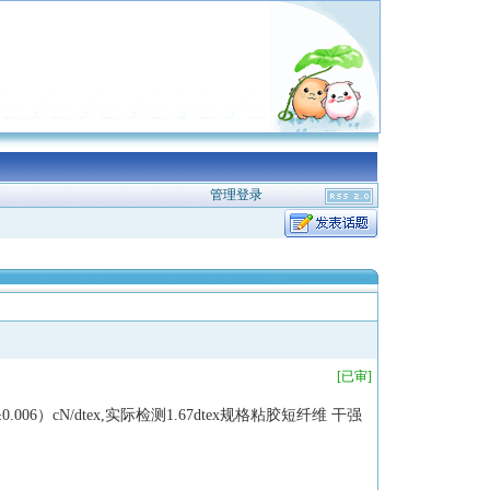
管理登录
[已审]
06）cN/dtex,实际检测1.67dtex规格
粘胶短纤维
干强