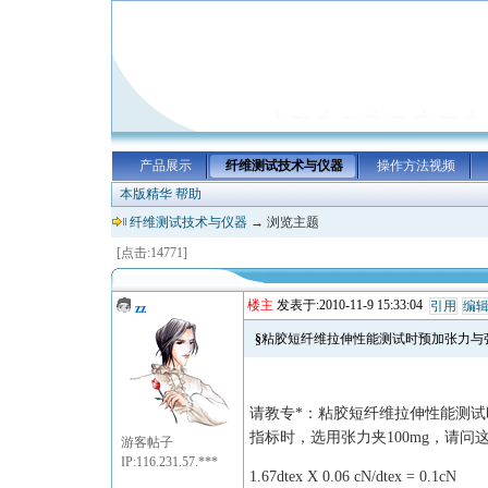
产品展示
纤维测试技术与仪器
操作方法视频
本版精华
帮助
纤维测试技术与仪器
→ 浏览主题
[点击:14771]
楼主
发表于:2010-11-9 15:33:04
引用
编
zz
§粘胶短纤维拉伸性能测试时预加张力与
请教专*：粘胶
短纤维
拉伸
性能
测试
指标时，选用张力夹100mg，请问
游客帖子
IP:116.231.57.***
1.67dtex X 0.06 cN/dtex = 0.1cN