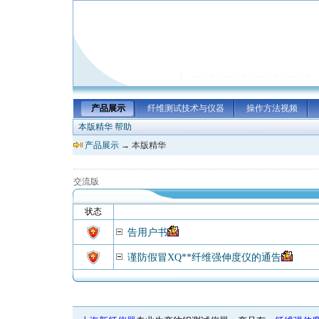
产品展示
纤维测试技术与仪器
操作方法视频
本版精华
帮助
产品展示
→ 本版精华
交流版
状态
告用户书
谨防假冒XQ**纤维强伸度仪的通告