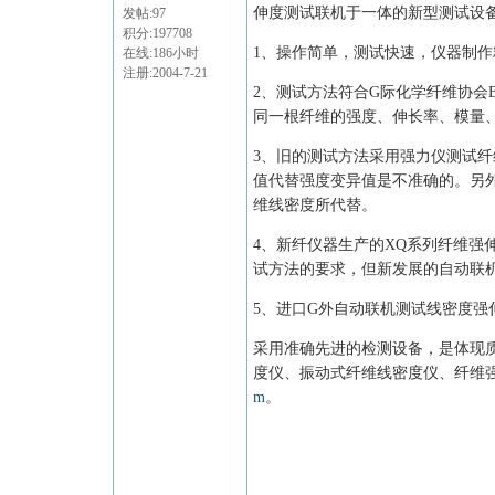
伸度测试联机于一体的新型测试设
发帖:97
积分:197708
1、
操作简单，测试快速，仪器制作
在线:186小时
注册:2004-7-21
2、
测试方法符合G际化学纤维协会
同一根纤维的强度、伸长率、模量
3、
旧的测试方法采用强力仪测试纤
值代替强度变异值是不准确的。另
维线密度所代替。
4、
新纤仪器生产的XQ系列纤维强
试方法的要求，但新发展的自动联机
5、
进口G外自动联机测试线密度强
采用准确先进的检测设备，是体现
度仪、振动式纤维线密度仪、纤维
m
。