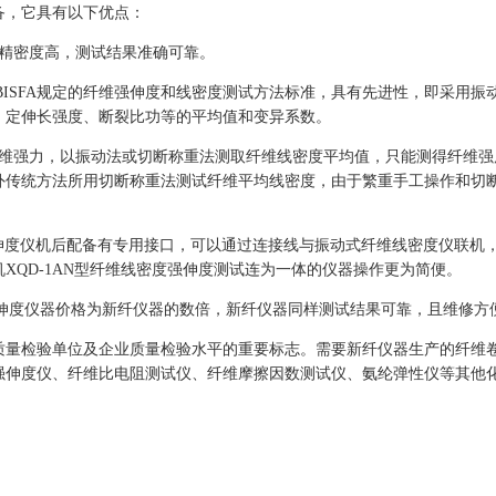
备，它具有以下优点：
精密度高，测试结果准确可靠。
BISFA规定的纤维强伸度和线密度测试方法标准，具有先进性，即采用
、定伸长强度、断裂比功等的平均值和变异系数。
维强力，以振动法或切断称重法测取纤维线密度平均值，只能测得纤维强
外传统方法所用切断称重法测试纤维平均线密度，由于繁重手工操作和切
伸度仪机后配备有专用接口，可以通过连接线与振动式纤维线密度仪联机
XQD-1AN型纤维线密度强伸度测试连为一体的仪器操作更为简便。
伸度仪器价格为新纤仪器的数倍，新纤仪器同样测试结果可靠，且维修方
质量检验单位及企业质量检验水平的重要标志。需要新纤仪器生产的纤维
强伸度仪、纤维比电阻测试仪、纤维摩擦因数测试仪、氨纶弹性仪等其他