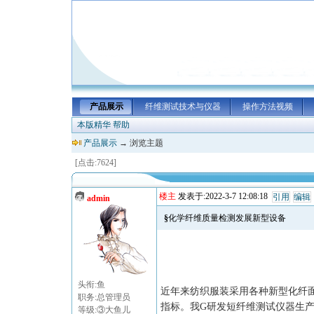
产品展示
纤维测试技术与仪器
操作方法视频
本版精华
帮助
产品展示
→ 浏览主题
[点击:7624]
楼主
发表于:2022-3-7 12:08:18
引用
编辑
admin
§化学纤维质量检测发展新型设备
头衔:鱼
近年来纺织服装采用各种新型化纤
职务:总管理员
指标。我G研发短纤维测试仪器生产
等级:③大鱼儿