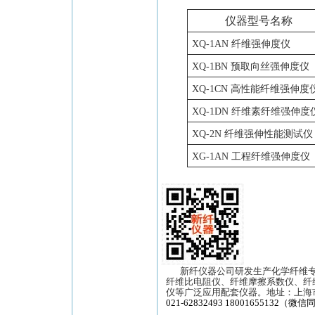
仪器型号名称
XQ-1AN
纤维强伸度仪
XQ-1BN
预取向丝强伸度仪
XQ-1CN
高性能纤维强伸度
XQ-1DN
纤维素纤维强伸度
XQ-2N
纤维强伸性能测试仪
XG-1AN
工程纤维强伸度仪
新纤仪器公司研发生产化学纤维
纤维比电阻仪、纤维摩擦系数仪、纤
仪等广泛应用配套仪器。地址：上海市长宁区
021-62832493 18001655132（