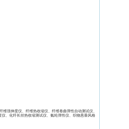
能纤维强伸度仪、纤维热收缩仪、纤维卷曲弹性自动测试仪、
度仪、化纤长丝热收缩测试仪、氨纶弹性仪、织物悬垂风格