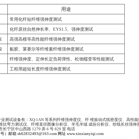
用途
常用化纤短纤维强伸度测试
化纤原丝自然伸长率、
EYS1.5
、强伸度测试
仪
高强高模等高性能纤维强伸度测试
仪
黏胶、莱赛尔等纤维素纤维强伸度测试
纤维强伸度、定伸长定负荷弹性、松弛蠕变等性能测试
工程用超短长度纤维强伸度测试
专业测试设备有：
XQ-1AN
等系列纤维强伸度仪、纤 维振动式线密度仪、高性
维抗弯力测试仪、纤维直径图像分析仪、羊毛羊绒 成份分析仪、纱线长丝强伸
中山西路 1279 弄 6 号 829 室 电话
微信同号）邮箱
sh62832493@163.com 网址
www.xinxianyiqi.com