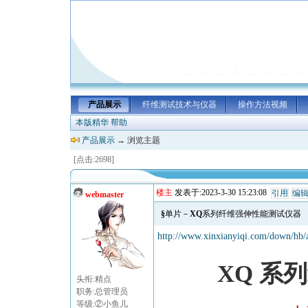
产品展示
纤维测试技术与仪器
操作方法视频
本版精华
帮助
产品展示
→ 浏览主题
[点击:2698]
楼主
发表于:2023-3-30 15:23:08
引用
编
webmaster
§单片－XQ系列纤维强伸性能测试仪器
http://www.xinxianyiqi.com/
系列
XQ
头衔:精点
职务:总管理员
等级:②小鱼儿