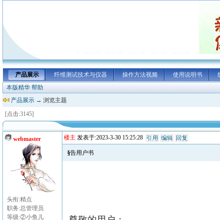
产品展示
纤维测试技术与仪器
操作方法视频
使用说明书
本版精华
帮助
产品展示
→ 浏览主题
[点击:3145]
楼主
发表于:2023-3-30 15:25:28
引用
编辑
回复
webmaster
§告用户书
头衔:精点
职务:总管理员
等级:②小鱼儿
尊敬的用户：