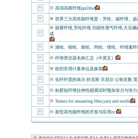
高强高模纤维ppt2doc
世界三大高性能纤维是：芳纶、碳纤维、超
丽赛纤维,芳纶纤维,功能性透气纤维,大豆纖維,
成
涤纶、锦纶、腈纶、丙纶、维纶、纤维素纤
纤维类仪器名称汇总（中英文）
纺织常用计量单位及换算
化纤纤度的表示 特克斯 旦尼尔 公制支数 
粘胶短纤维拉伸性能测试时预加张力与张力
Testers for measuring fiber,yarn and textile
新型高性能纤维的开发与应用zz