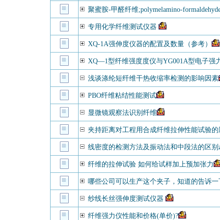
聚蜜胺-甲醛纤维;polymelamino-formaldehyde 
专用化学纤维测试仪器
XQ-1A强伸度仪器的配置及数量（参考）
XQ—1型纤维强度度仪与YG001A型电子
浅谈涤纶短纤维干热收缩率检测的影响因素
PBO纤维粘结性能测试
显微镜观察法识别纤维
夹持距离对工程用合成纤维拉伸性能试验的影
线密度的检测方法及振动法和中段法的区别z
纤维的拉伸试验 如何给试样加上预加张力
哪些公司可以生产这个夹子，知道的告诉
纱线长丝强伸度测试仪器
纤维强力仪性能和价格(单价)?