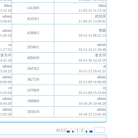
hthm
hthm
14128/0
11:13:16
11-05-31 11:13:16
admin
武宗庆
41416/1
13:56:01
11-04-25 13:49:02
admin
李丽
41809/2
15:56:20
10-12-15 08:32:13
zz
admin
29560/1
11:27:55
10-12-14 11:30:48
李天宇
李天宇
40943/0
14:32:19
10-11-30 14:32:19
admin
af
30476/2
15:59:25
10-11-23 10:41:31
admin
admin
36273/0
16:06:00
10-11-09 16:06:00
zz
zz
14768/0
15:33:04
10-11-09 15:33:04
admin
admin
18608/0
10:44:20
10-10-26 10:44:20
admin
admin
18591/0
13:05:30
10-10-12 13:05:30
41
1/2
1
2