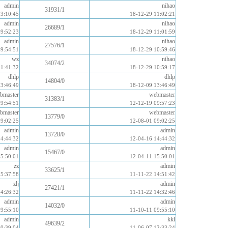
admin
nihao
31931/1
13:10:45
18-12-29 11:02:21
admin
nihao
26689/1
09:52:23
18-12-29 11:01:59
admin
nihao
27576/1
09:54:51
18-12-29 10:59:46
wz
nihao
34074/2
11:41:32
18-12-29 10:59:17
dhlp
dhlp
14804/0
13:46:49
18-12-09 13:46:49
bmaster
webmaster
31383/1
09:54:51
12-12-19 09:57:23
bmaster
webmaster
13779/0
09:02:25
12-08-01 09:02:25
admin
admin
13728/0
14:44:32
12-04-16 14:44:32
admin
admin
15467/0
15:50:01
12-04-11 15:50:01
zz
admin
33625/1
15:37:58
11-11-22 14:51:42
zlj
admin
27421/1
14:26:32
11-11-22 14:32:46
admin
admin
14032/0
09:55:10
11-10-11 09:55:10
admin
kkl
49639/2
10:39:04
11-06-07 12:33:24