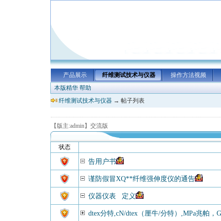
产品展示
纤维测试技术与仪器
操作方法视频
本版精华
帮助
纤维测试技术与仪器
→ 帖子列表
【版主:admin】交流版
状态
告用户书
谨防假冒XQ**纤维强伸度仪的通告
仪器仪表 定义
dtex分特,cN/dtex（厘牛/分特）,MPa兆帕