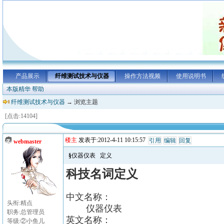
产品展示
纤维测试技术与仪器
操作方法视频
使用说明书
本版精华
帮助
纤维测试技术与仪器
→ 浏览主题
[点击:14104]
楼主
发表于:2012-4-11 10:15:57
引用
编辑
回复
webmaster
§仪器仪表 定义
科技名词定义
中文名称：
头衔:精点
仪器仪表
职务:总管理员
英文名称：
等级:②小鱼儿