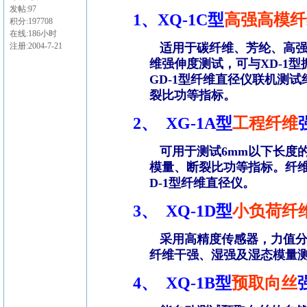
发帖:97
1、XQ-1C
型
高强高模纤
积分:197708
在线:186小时
注册:2004-7-21
适用于碳纤维、芳纶、高
维强伸度测试，可与
XD-1
型
GD-1
型纤维直径仪联机测试
裂比功等指标。
2、
XG-1A
型
工程纤维
可用于测试
6mm
以下长度
模量、断裂比功等指标。纤
D-1
型纤维直径仪。
3、
XQ-1D
型
小负荷纤
采用高精度传感器，力值
纤维干强、湿强及湿态模量
4、
XQ-1B
型
预取向丝